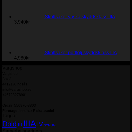
Skottsäker väska skyddsklass IIIA
3,940
kr
Skottsäker portfölj skyddsklass IIIA
4,980
kr
Vargshop
Vargshop
Box 8
44121 Alingsås
info@vargshop.se
+46723278901
Org.nr: 556870-8803
Företaget innehar F-skattsedel
Taggar
IIIA
Dold
IV
III
SYNLIG
Samarbetspartners