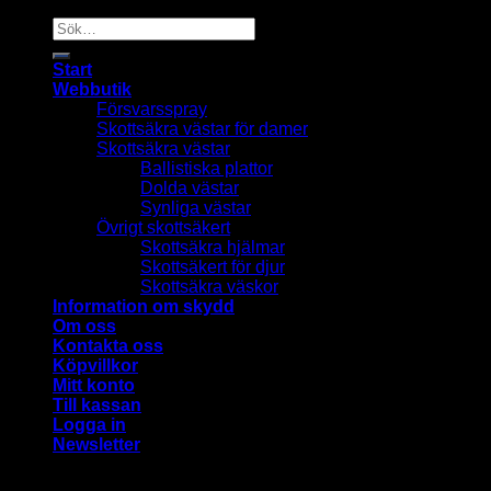
Sök
efter:
Start
Webbutik
Försvarsspray
Skottsäkra västar för damer
Skottsäkra västar
Ballistiska plattor
Dolda västar
Synliga västar
Övrigt skottsäkert
Skottsäkra hjälmar
Skottsäkert för djur
Skottsäkra väskor
Information om skydd
Om oss
Kontakta oss
Köpvillkor
Mitt konto
Till kassan
Logga in
Newsletter