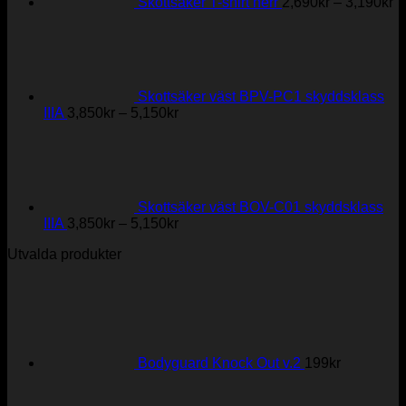
Skottsäker T-shirt herr
2,690
kr
–
3,190
kr
Skottsäker väst BPV-PC1 skyddsklass
Prisintervall:
IIIA
3,850
kr
–
5,150
kr
3,850kr
till
5,150kr
Skottsäker väst BOV-C01 skyddsklass
Prisintervall:
IIIA
3,850
kr
–
5,150
kr
3,850kr
Utvalda produkter
till
5,150kr
Bodyguard Knock Out v.2
199
kr