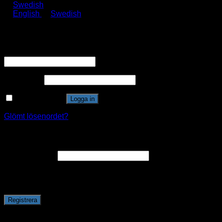
Swedish
English
Swedish
Logga in
Användarnamn eller e-postadress
*
Lösenord
*
Kom ihåg mig
Logga in
Glömt lösenordet?
Registrera
E-postadress
*
En länk för att ställa in ett nytt lösenord kommer att skickas till
din e-postadress.
Registrera