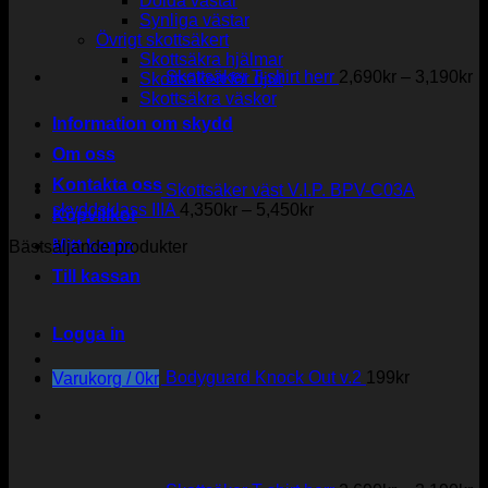
Dolda västar
2
Synliga västar
til
Övrigt skottsäkert
3
Skottsäkra hjälmar
Skottsäker T-shirt herr
2,690
kr
–
3,190
kr
Skottsäkert för djur
Skottsäkra väskor
Information om skydd
Om oss
Kontakta oss
Skottsäker väst V.I.P. BPV-C03A
Prisintervall:
skyddsklass IIIA
4,350
kr
–
5,450
kr
Köpvillkor
4,350kr
Mitt konto
Bästsäljande produkter
till
5,450kr
Till kassan
Logga in
Bodyguard Knock Out v.2
199
kr
Varukorg /
0
kr
Pr
2
til
3