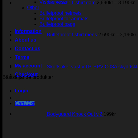
Visible vests
Skottsäker T-shirt dam
2,690
kr
–
3,190
kr
Other
Bulletproof helmets
Bulletproof for animals
Bulletproof bags
Information
Bulletproof t-shirt mens
2,690
kr
–
3,190
kr
About us
Contact us
Terms
My account
Skottsäker väst V.I.P. BPV-C03A skyddskla
Checkout
Bästsäljande produkter
Login
Cart /
0
kr
Bodyguard Knock Out v.2
199
kr