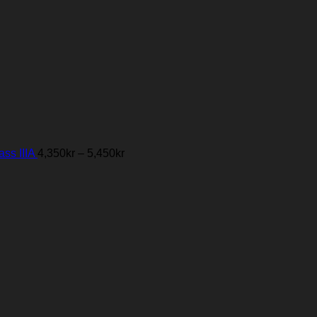
Price
range:
2,690kr
through
3,190kr
Price
range:
4,350kr
through
5,450kr
ss IIIA
4,350
kr
–
5,450
kr
Price
range:
2,690kr
through