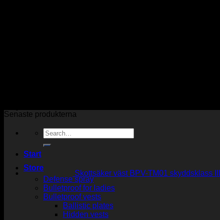
Skip
to
content
Våra leveranser har alltid personlig utlämning, vilket innebä
Vi polisanmäler alla bedrägerier!
Senaste produkterna
Search
for:
Start
Store
Skottsäker väst BPV-TM01 skyddsklass II
Defense spray
P
Bulletproof for ladies
r
Bulletproof vests
2
Ballistic plates
t
Hidden vests
3